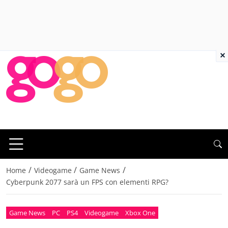
×
/
/
/
Home
Videogame
Game News
Cyberpunk 2077 sarà un FPS con elementi RPG?
Game News
PC
PS4
Videogame
Xbox One