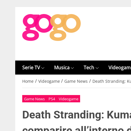
Serie TV
Musica
Tech
Videogam
/
/
/
Home
Videogame
Game News
Death Stranding: Ku
Game News
PS4
Videogame
Death Stranding: Kuma
comparire all’interno d