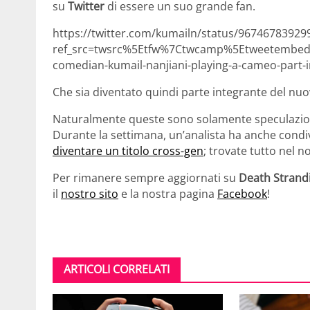
su
Twitter
di essere un suo grande fan.
https://twitter.com/kumailn/status/9674678392
ref_src=twsrc%5Etfw%7Ctwcamp%5Etweetembe
comedian-kumail-nanjiani-playing-a-cameo-part-
Che sia diventato quindi parte integrante del nu
Naturalmente queste sono solamente speculazioni
Durante la settimana, un’analista ha anche condiv
diventare un titolo cross-gen
; trovate tutto nel n
Per rimanere sempre aggiornati su
Death Strand
il
nostro sito
e la nostra pagina
Facebook
!
ARTICOLI CORRELATI