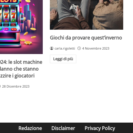
Giochi da provare quest’inverno
carla.rigoletti
4 Novembre 2023
Leggi di più
24: le slot machine
danno che stanno
zire i giocatori
28 Dicembre 2023
Redazione
Disclaimer
Privacy Policy