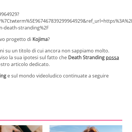
99964929?
d%7Ctwterm%5E967467839299964929&ref_url=https%3A%
in-death-stranding%2F
ovo progetto di
Kojima
?
 su un titolo di cui ancora non sappiamo molto.
iso la sua ipotesi sul fatto che
Death Stranding
possa
ostro articolo dedicato.
ing
e sul mondo videoludico continuate a seguire