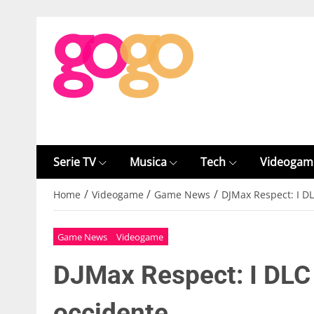
Serie TV
Musica
Tech
Videogam
/
/
/
Home
Videogame
Game News
DJMax Respect: I D
Game News
Videogame
DJMax Respect: I DLC
occidente