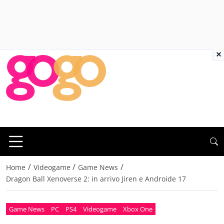
×
/
/
/
Home
Videogame
Game News
Dragon Ball Xenoverse 2: in arrivo Jiren e Androide 17
Game News
PC
PS4
Videogame
Xbox One