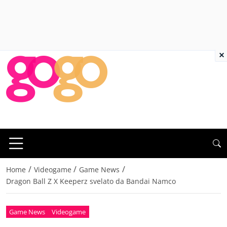
×
/
/
/
Home
Videogame
Game News
Dragon Ball Z X Keeperz svelato da Bandai Namco
Game News
Videogame