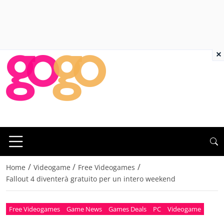
×
/
/
/
Home
Videogame
Free Videogames
Fallout 4 diventerà gratuito per un intero weekend
Free Videogames
Game News
Games Deals
PC
Videogame