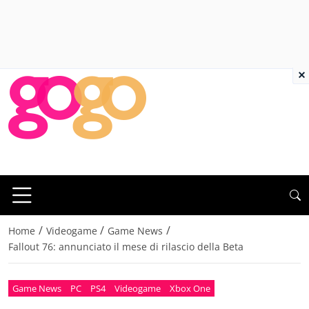
×
/
/
/
Home
Videogame
Game News
Fallout 76: annunciato il mese di rilascio della Beta
Game News
PC
PS4
Videogame
Xbox One