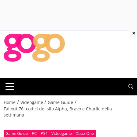
×
/
/
/
Home
Videogame
Game Guide
Fallout 76: codici dei silo Alpha, Bravo e Charlie della
settimana
Game Guide
PC
PS4
Videogame
Xbox One