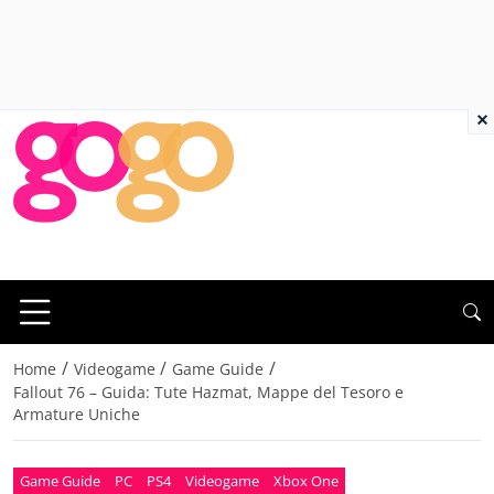
×
/
/
/
Home
Videogame
Game Guide
Fallout 76 – Guida: Tute Hazmat, Mappe del Tesoro e
Armature Uniche
Game Guide
PC
PS4
Videogame
Xbox One