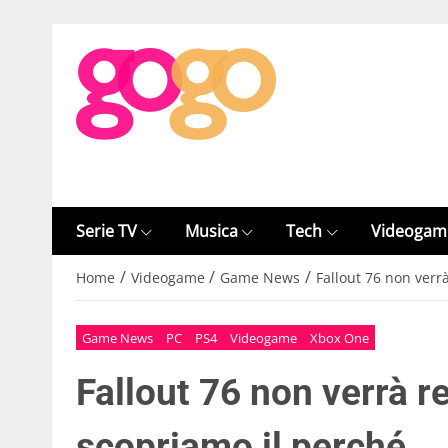
Serie TV
Musica
Tech
Videogam
/
/
/
Home
Videogame
Game News
Fallout 76 non verr
Game News
PC
PS4
Videogame
Xbox One
Fallout 76 non verrà r
scopriamo il perché