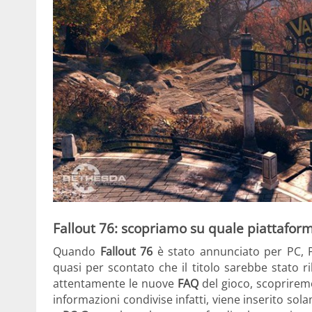
Fallout 76: scopriamo su quale piattaforma 
Quando
Fallout 76
è stato annunciato per PC, P
quasi per scontato che il titolo sarebbe stato ri
attentamente le nuove
FAQ
del gioco, scopriremo
informazioni condivise infatti, viene inserito so