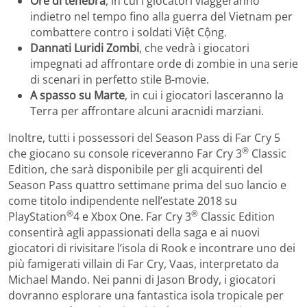
Ore di tenebra
, in cui i giocatori viaggeranno
indietro nel tempo fino alla guerra del Vietnam per
combattere contro i soldati Vi
ệ
t C
ộ
ng.
Dannati Luridi Zombi
, che vedrà i giocatori
impegnati ad affrontare orde di zombie in una serie
di scenari in perfetto stile B-movie.
A spasso su Marte
, in cui i giocatori lasceranno la
Terra per affrontare alcuni aracnidi marziani.
Inoltre, tutti i possessori del Season Pass di Far Cry 5
®
che giocano su console riceveranno Far Cry 3
Classic
Edition, che sarà disponibile per gli acquirenti del
Season Pass quattro settimane prima del suo lancio e
come titolo indipendente nell’estate 2018 su
®
®
PlayStation
4 e Xbox One. Far Cry 3
Classic Edition
consentirà agli appassionati della saga e ai nuovi
giocatori di rivisitare l’isola di Rook e incontrare uno dei
più famigerati villain di Far Cry, Vaas, interpretato da
Michael Mando. Nei panni di Jason Brody, i giocatori
dovranno esplorare una fantastica isola tropicale per