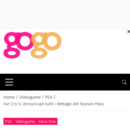
×
/
/
/
Home
Videogame
PS4
Far Cry 5: Annunciati tutti i dettagli del Season Pass
PS4
Videogame
Xbox One