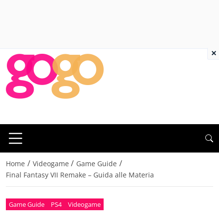
×
/
/
/
Home
Videogame
Game Guide
Final Fantasy VII Remake – Guida alle Materia
Game Guide
PS4
Videogame