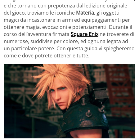
e che tornano con prepotenza dall’edizione originale
del gioco, troviamo le iconiche
Materia
, gli oggetti
magici da incastonare in armi ed equipaggiamenti per
ottenere magia, evocazioni e potenziamenti. Durante il
corso dell’avventura firmata
Square Enix
ne troverete di
numerose, suddivise per colore, ed ognuna legata ad
un particolare potere. Con questa guida vi spiegheremo
come e dove potrete ottenerle tutte.