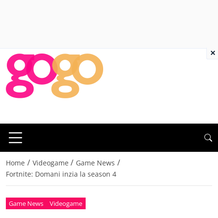
×
/
/
/
Home
Videogame
Game News
Fortnite: Domani inzia la season 4
Game News
Videogame