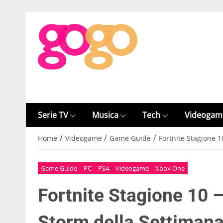
Serie TV
Musica
Tech
Videogam
/
/
/
Home
Videogame
Game Guide
Fortnite Stagione 1
Game Guide
PC
PS4
Videogame
Xbox One
Fortnite Stagione 10 –
Storm della Settimana