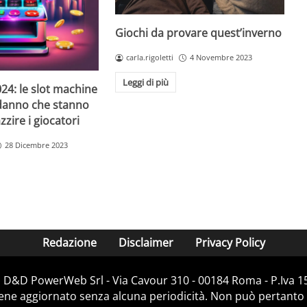
Giochi da provare quest’inverno
carla.rigoletti
4 Novembre 2023
Leggi di più
24: le slot machine
danno che stanno
zire i giocatori
28 Dicembre 2023
Redazione
Disclaimer
Privacy Policy
i D&D PowerWeb Srl - Via Cavour 310 - 00184 Roma - P.Iv
iene aggiornato senza alcuna periodicità. Non può pertanto 