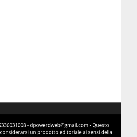
a 15336031008 - dpowerdweb@gmail.com - Questo
considerarsi un prodotto editoriale ai sensi della