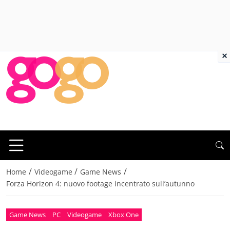
×
/
/
/
Home
Videogame
Game News
Forza Horizon 4: nuovo footage incentrato sull’autunno
Game News
PC
Videogame
Xbox One