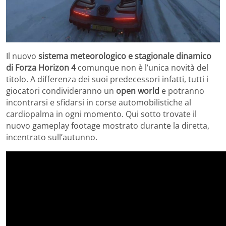
Il nuovo
sistema meteorologico e stagionale dinamico
di Forza Horizon 4
comunque non è l’unica novità del
titolo. A differenza dei suoi predecessori infatti, tutti i
giocatori condivideranno un
open world
e potranno
incontrarsi e sfidarsi in corse automobilistiche al
cardiopalma in ogni momento. Qui sotto trovate il
nuovo gameplay footage mostrato durante la diretta,
incentrato sull’autunno.