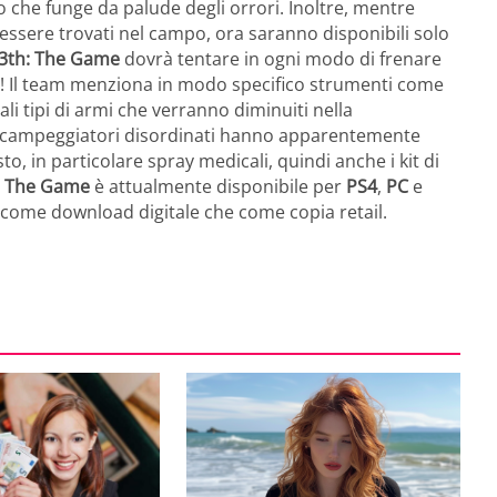
vo che funge da palude degli orrori. Inoltre, mentre
 essere trovati nel campo, ora saranno disponibili solo
13th: The Game
dovrà tentare in ogni modo di frenare
rmi! Il team menziona in modo specifico strumenti come
i tipi di armi che verranno diminuiti nella
, i campeggiatori disordinati hanno apparentemente
, in particolare spray medicali, quindi anche i kit di
h: The Game
è attualmente disponibile per
PS4
,
PC
e
ia come download digitale che come copia retail.