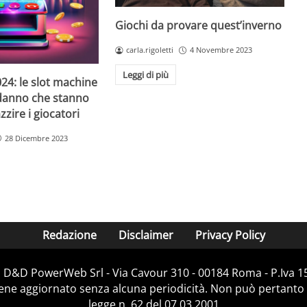
Giochi da provare quest’inverno
carla.rigoletti
4 Novembre 2023
Leggi di più
24: le slot machine
danno che stanno
zire i giocatori
28 Dicembre 2023
Redazione
Disclaimer
Privacy Policy
i D&D PowerWeb Srl - Via Cavour 310 - 00184 Roma - P.Iv
iene aggiornato senza alcuna periodicità. Non può pertanto 
legge n. 62 del 07.03.2001