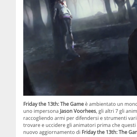
Friday the 13th: The Game
è ambientato un mondo 
uno impersona
Jason Voorhees
, gli altri 7 gli an
raccogliendo armi per difendersi e strumenti var
trovare e uccidere gli animatori prima che quest
nuovo aggiornamento di
Friday the 13th: The G