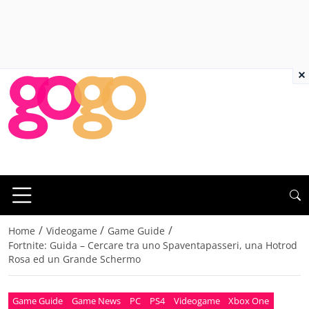
×
/
/
/
Home
Videogame
Game Guide
Fortnite: Guida – Cercare tra uno Spaventapasseri, una Hotrod
Rosa ed un Grande Schermo
Game Guide
Game News
PC
PS4
Videogame
Xbox One