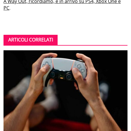
A Way Out, ricordiamo, è in arrivo su PS4, Xbox One e
PC
.
ARTICOLI CORRELATI