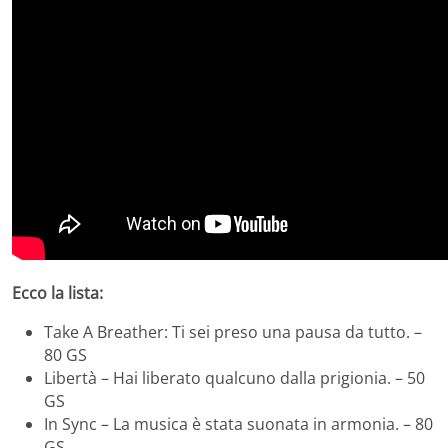
Ecco la lista:
Take A Breather: Ti sei preso una pausa da tutto. –
80 GS
Libertà – Hai liberato qualcuno dalla prigionia. – 50
GS
In Sync – La musica è stata suonata in armonia. – 80
GS