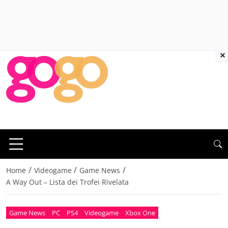
×
/
/
/
Home
Videogame
Game News
A Way Out – Lista dei Trofei Rivelata
Game News
PC
PS4
Videogame
Xbox One