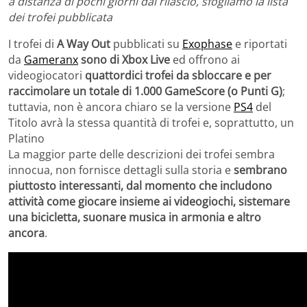
a distanza di pochi giorni dal rilascio, sfogliamo la lista
dei trofei pubblicata
I trofei di
A Way Out
pubblicati su
Exophase
e riportati
da
Gameranx
sono di Xbox Live
ed offrono ai
videogiocatori
quattordici trofei da sbloccare e
per
raccimolare un totale di 1.000 GameScore (o Punti G)
;
tuttavia, non è ancora chiaro se la versione
PS4
del
Titolo avrà la stessa quantità di trofei e, soprattutto, un
Platino
La maggior parte delle descrizioni dei trofei sembra
innocua, non fornisce dettagli sulla storia e
sembrano
piuttosto interessanti, dal momento che includono
attività come giocare insieme ai videogiochi, sistemare
una bicicletta, suonare musica in armonia e altro
ancora
.