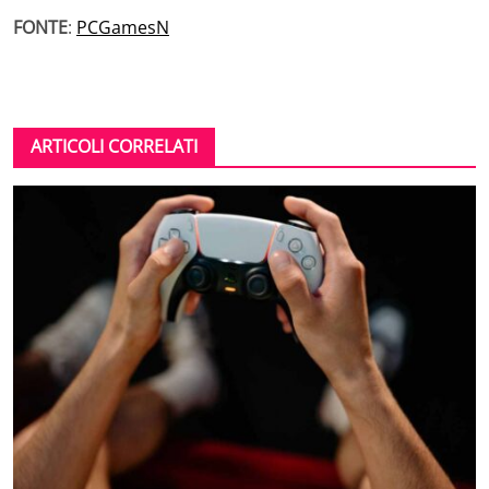
FONTE
:
PCGamesN
ARTICOLI CORRELATI