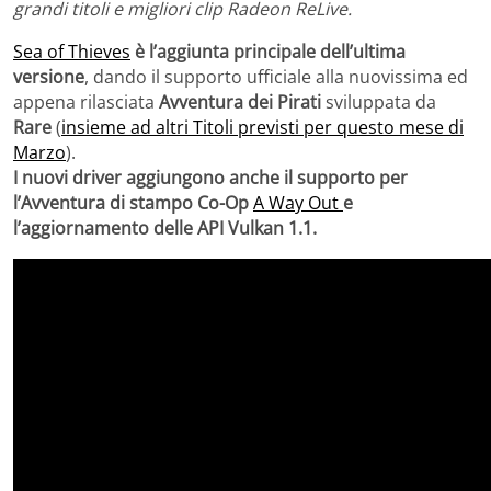
grandi titoli e migliori clip Radeon ReLive.
Sea of ​​Thieves
è l’aggiunta principale dell’ultima
versione
, dando il supporto ufficiale alla nuovissima ed
appena rilasciata
Avventura dei Pirati
sviluppata da
Rare
(
insieme ad altri Titoli previsti per questo mese di
Marzo
).
I nuovi driver aggiungono anche il supporto per
l’Avventura di stampo Co-Op
A Way Out
e
l’aggiornamento delle API Vulkan 1.1.