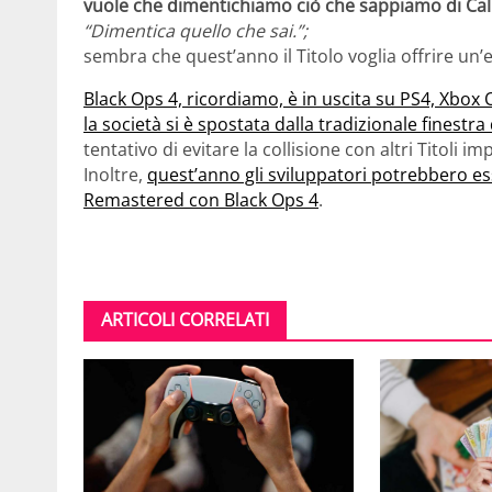
vuole che dimentichiamo ciò che sappiamo di Call
“Dimentica quello che sai.”;
sembra che quest’anno il Titolo voglia offrire u
Black Ops 4, ricordiamo, è in uscita su PS4, Xbox 
la società si è spostata dalla tradizionale finestra
tentativo di evitare la collisione con altri Titoli i
Inoltre,
quest’anno gli sviluppatori potrebbero es
Remastered con Black Ops 4
.
ARTICOLI CORRELATI