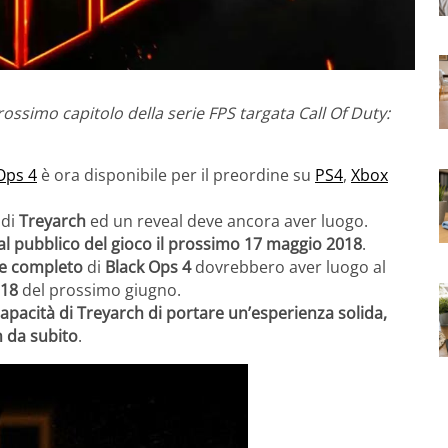
ossimo capitolo della serie FPS targata Call Of Duty:
 Ops 4
è ora disponibile per il preordine su
PS4
,
Xbox
 di
Treyarch
ed un reveal deve ancora aver luogo.
al pubblico del gioco il prossimo 17 maggio 2018
.
re completo
di
Black Ops 4
dovrebbero aver luogo al
018
del prossimo giugno.
 capacità di Treyarch di portare un’esperienza solida,
n da subito
.