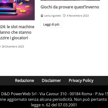
Giochi da provare quest’inverno
carla.rigoletti
4 Novembre 2023
Leggi di più
24: le slot machine
danno che stanno
zire i giocatori
28 Dicembre 2023
Redazione
Disclaimer
Privacy Policy
i D&D PowerWeb Srl - Via Cavour 310 - 00184 Roma - P.Iv
iene aggiornato senza alcuna periodicità. Non può pertanto 
legge n. 62 del 07.03.2001