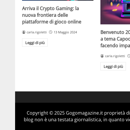
Arriva il Crypto Gaming: la
nuova frontiera delle
piattaforme di gioco online
Benvenuto 20
carla.rigoletti
13 Maggio 2024
a tema Capo
Leggi di più
facendo impaz
carla.rigoletti
Leggi di più
Copyright © 2025 Gogomagazine.it proprietà d
blog non è una testata giornalistica, in quanto v