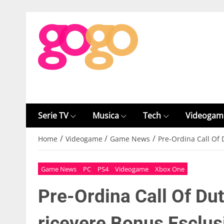
Serie TV
Musica
Tech
Videogam
/
/
/
Home
Videogame
Game News
Pre-Ordina Call Of 
Game News
PC
PS4
Videogame
Xbox One
Pre-Ordina Call Of Dut
ricevere Bonus Esclus