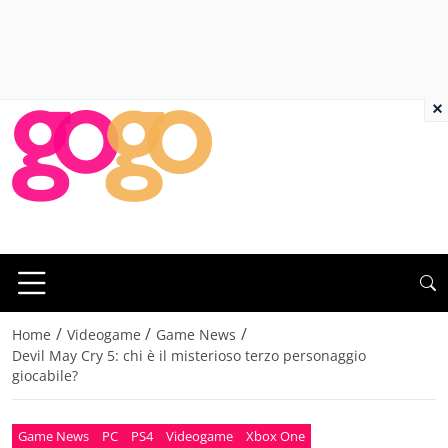
×
/
/
/
Home
Videogame
Game News
Devil May Cry 5: chi è il misterioso terzo personaggio
giocabile?
Game News
PC
PS4
Videogame
Xbox One