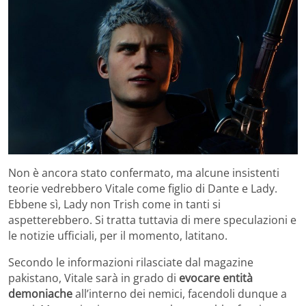
Non è ancora stato confermato, ma alcune insistenti
teorie vedrebbero Vitale come figlio di Dante e Lady.
Ebbene sì, Lady non Trish come in tanti si
aspetterebbero. Si tratta tuttavia di mere speculazioni e
le notizie ufficiali, per il momento, latitano.
Secondo le informazioni rilasciate dal magazine
pakistano, Vitale sarà in grado di
evocare entità
demoniache
all’interno dei nemici, facendoli dunque a