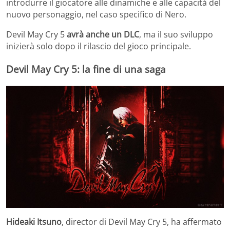
introdurre il giocatore alle dinamiche e alle capacità del
nuovo personaggio, nel caso specifico di Nero.
Devil May Cry 5
avrà anche un DLC
, ma il suo sviluppo
inizierà solo dopo il rilascio del gioco principale.
Devil May Cry 5: la fine di una saga
Hideaki Itsuno
, director di Devil May Cry 5, ha affermato