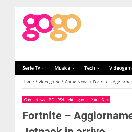
Serie TV
Musica
Tech
Videogam
/
/
/
Home
Videogame
Game News
Fortnite – Aggiorna
Game News
PC
PS4
Videogame
Xbox One
Fortnite – Aggiorname
Jetpack in arrivo