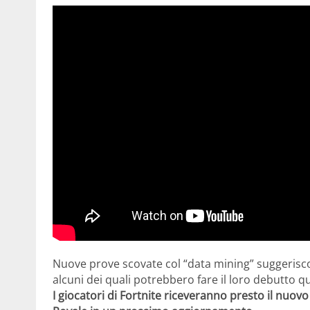
Nuove prove scovate col “data mining” suggerisco
alcuni dei quali potrebbero fare il loro debutto 
I giocatori di Fortnite riceveranno presto il nuovo