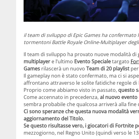
il team di sviluppo di Epic Games ha confermato 
tormentoni Battle Royale Online-Multiplayer degli 
Il team di sviluppo ha provato nuove modalità di 
multiplayer
e l’ultimo
Evento Speciale
targato
For
Games
rilascerà un nuovo
Team di 20 playlist
per 
Il gameplay non è stato confermato, ma ci si aspe
affrontano attraverso le solite fatidiche regole di
Proprio come abbiamo visto in passato,
questo s
Come accennato in precedenza,
al nuovo evento F
sembra probabile che qualcosa arriverà alla fine
Ci sono speranze che questa nuova modalità verrà
aggiornamento del Titolo.
Se questo risultasse vero, i giocatori di Fortnit
mezzogiorno, nel Regno Unito (quindi verso le 13:00