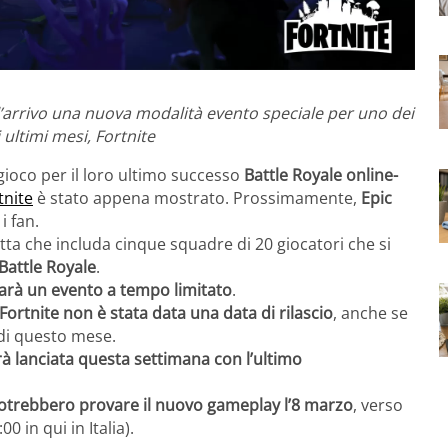
l’arrivo una nuova modalità evento speciale per uno dei
ultimi mesi, Fortnite
gioco per il loro ultimo successo
Battle Royale online-
tnite
è stato appena mostrato.
Prossimamente,
Epic
i fan.
tta che includa cinque squadre di 20 giocatori che si
Battle Royale
.
arà un evento a tempo limitato
.
ortnite non è stata data una data di rilascio
, anche se
 di questo mese.
 lanciata questa settimana con l’ultimo
e potrebbero provare il nuovo gameplay l’8 marzo
, verso
 in qui in Italia).