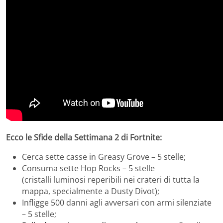
Ecco le Sfide della Settimana 2 di Fortnite:
Cerca sette casse in Greasy Grove – 5 stelle;
Consuma sette Hop Rocks – 5 stelle
(cristalli luminosi reperibili nei crateri di tutta la
mappa, specialmente a Dusty Divot);
Infligge 500 danni agli avversari con armi silenziate
– 5 stelle;