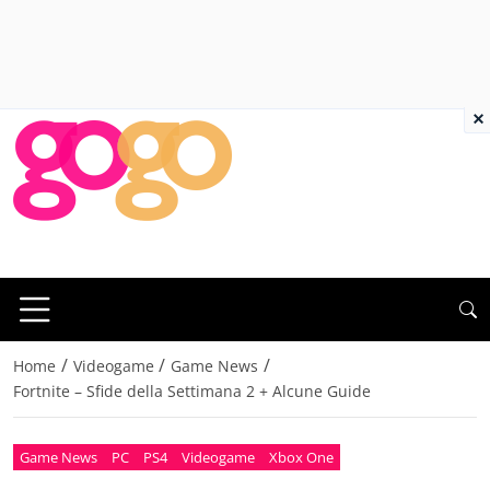
×
/
/
/
Home
Videogame
Game News
Fortnite – Sfide della Settimana 2 + Alcune Guide
Game News
PC
PS4
Videogame
Xbox One