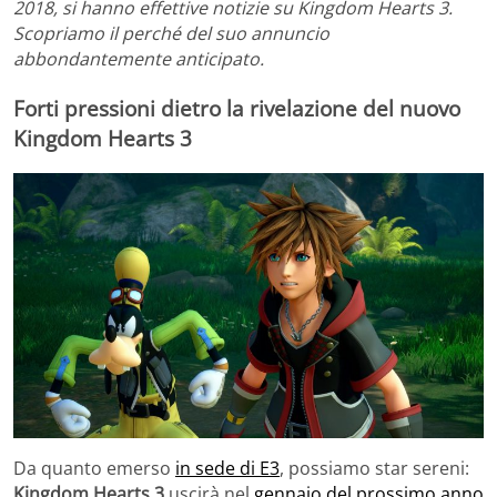
2018, si hanno effettive notizie su Kingdom Hearts 3.
Scopriamo il perché del suo annuncio
abbondantemente anticipato.
Forti pressioni dietro la rivelazione del nuovo
Kingdom Hearts 3
Da quanto emerso
in sede di E3
, possiamo star sereni:
Kingdom Hearts 3
uscirà nel
gennaio del prossimo anno