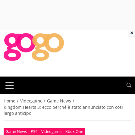
×
/
/
/
Home
Videogame
Game News
Kingdom Hearts 3: ecco perché è stato annunciato con così
largo anticipo
Game News
PS4
Videogame
Xbox One