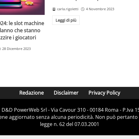
carla.rigoletti
4 Novembre 2023
Leggi di più
24: le slot machine
danno che stanno
zire i giocatori
28 Dicembre 2023
Redazione
Disclaimer
Privacy Policy
i D&D PowerWeb Srl - Via Cavour 310 - 00184 Roma - P.Iv
iene aggiornato senza alcuna periodicità. Non può pertanto 
legge n. 62 del 07.03.2001