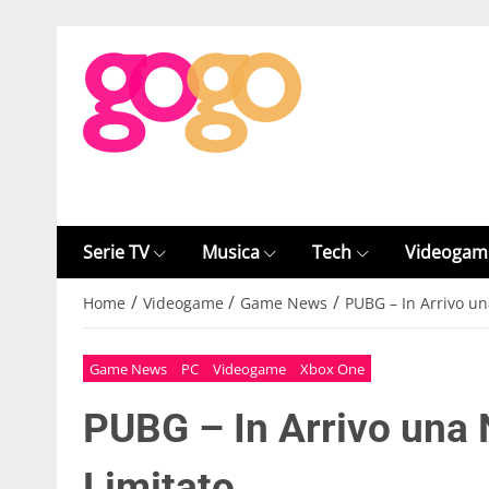
Serie TV
Musica
Tech
Videogam
/
/
/
Home
Videogame
Game News
PUBG – In Arrivo u
Game News
PC
Videogame
Xbox One
PUBG – In Arrivo una
Limitato