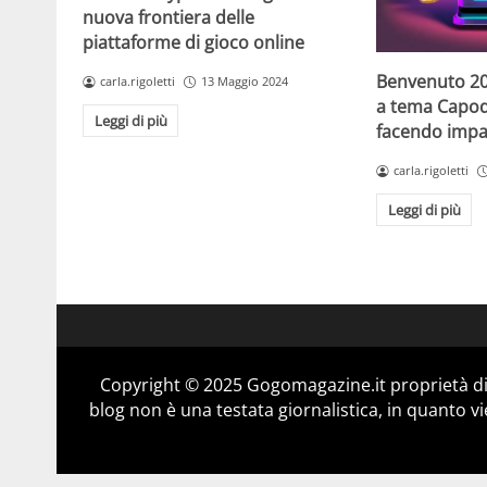
nuova frontiera delle
piattaforme di gioco online
Benvenuto 20
carla.rigoletti
13 Maggio 2024
a tema Capo
Leggi di più
facendo impaz
carla.rigoletti
Leggi di più
Copyright © 2025 Gogomagazine.it proprietà d
blog non è una testata giornalistica, in quanto v