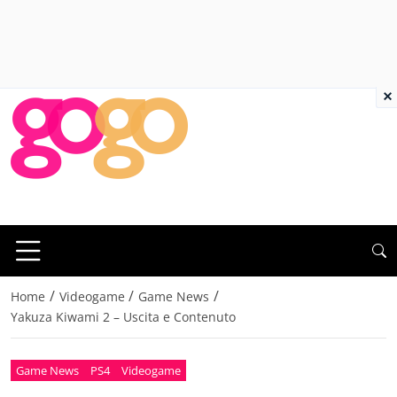
×
/
/
/
Home
Videogame
Game News
Yakuza Kiwami 2 – Uscita e Contenuto
Game News
PS4
Videogame