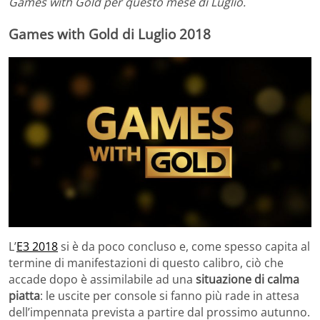
Games with Gold per questo mese di Luglio.
Games with Gold di Luglio 2018
L’
E3 2018
si è da poco concluso e, come spesso capita al
termine di manifestazioni di questo calibro, ciò che
accade dopo è assimilabile ad una
situazione di calma
piatta
: le uscite per console si fanno più rade in attesa
dell’impennata prevista a partire dal prossimo autunno.