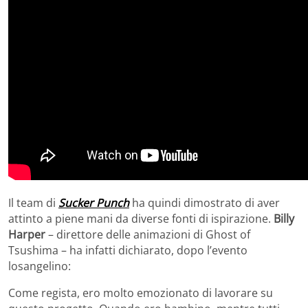
Il team di
Sucker Punch
ha quindi dimostrato di aver
attinto a piene mani da diverse fonti di ispirazione.
Billy
Harper
– direttore delle animazioni di Ghost of
Tsushima – ha infatti dichiarato, dopo l’evento
losangelino:
Come regista, ero molto emozionato di lavorare su