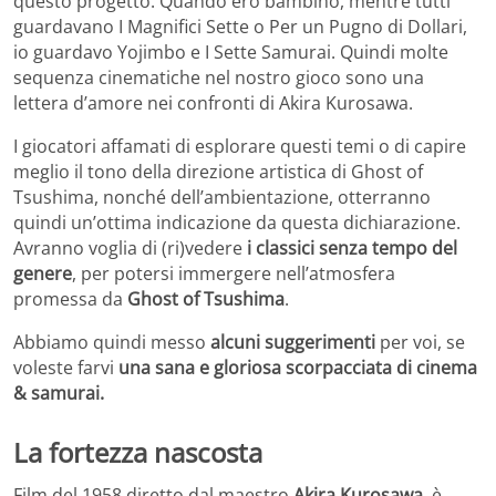
questo progetto. Quando ero bambino, mentre tutti
guardavano I Magnifici Sette o Per un Pugno di Dollari,
io guardavo Yojimbo e I Sette Samurai. Quindi molte
sequenza cinematiche nel nostro gioco sono una
lettera d’amore nei confronti di Akira Kurosawa.
I giocatori affamati di esplorare questi temi o di capire
meglio il tono della direzione artistica di Ghost of
Tsushima, nonché dell’ambientazione, otterranno
quindi un’ottima indicazione da questa dichiarazione.
Avranno voglia di (ri)vedere
i classici senza tempo del
genere
, per potersi immergere nell’atmosfera
promessa da
Ghost of Tsushima
.
Abbiamo quindi messo
alcuni suggerimenti
per voi, se
voleste farvi
una sana e gloriosa scorpacciata di cinema
& samurai.
La fortezza nascosta
Film del 1958 diretto dal maestro
Akira Kurosawa
, è