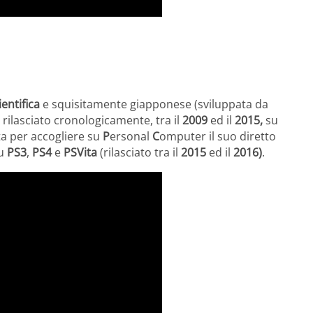
entifica
e squisitamente giapponese (sviluppata da
e
rilasciato cronologicamente, tra il
2009
ed il
2015,
su
sta per accogliere su
P
ersonal
C
omputer il suo diretto
su
PS3
,
PS4
e
PSVita
(rilasciato tra il
2015
ed il
2016)
.