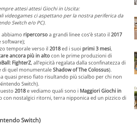
mpre attesi attesi Giochi in Uscita:
 videogames ci aspettano per la nostra periferica da
endo Switch e/o PC).
, abbiamo
ripercorso
a grandi linee cos’è stato il
2017
 software);
zo temporale verso il
2018
ed i suoi
primi 3 mesi
,
are ancora più in alto
con le prime produzioni di
Ball: FighterZ
,
all’epicità regalata dalla sconfinatezza di
ke di quel monumentale
Shadow of The Colossus
).
a quasi preso fiato risultando più scialbo per chi non
Nintendo Switch).
 questo
2018
e vediamo quali sono i
Maggiori Giochi in
o con nostalgici ritorni, terra nipponica ed un pizzico di
intendo Switch)