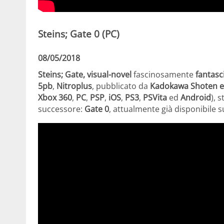
Steins; Gate 0 (PC)
08/05/2018
Steins; Gate, visual-novel
fascinosamente
fantasci
5pb
,
Nitroplus
, pubblicato da
Kadokawa Shoten 
Xbox 360
,
PC
,
PSP
,
iOS
,
PS3
,
PSVita
ed
Android
), 
successore:
Gate 0
, attualmente già disponibile 