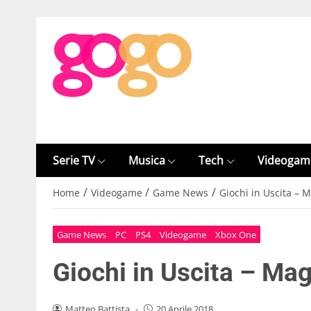
Serie TV
Musica
Tech
Videogam
/
/
/
Home
Videogame
Game News
Giochi in Uscita – 
Game News
PC
PS4
Videogame
Xbox One
Giochi in Uscita – Ma
Matteo Battista
-
20 Aprile 2018