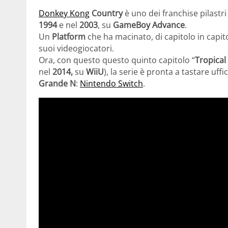
Donkey Kong
Country
è uno dei franchise pilastri
1994
e nel
2003
, su
GameBoy Advance
.
Un
Platform
che ha macinato, di capitolo in capit
suoi videogiocatori.
Ora, con questo questo quinto capitolo “
Tropical
nel
2014,
su
WiiU
), la serie è pronta a tastare uff
Grande N
:
Nintendo Switch
.