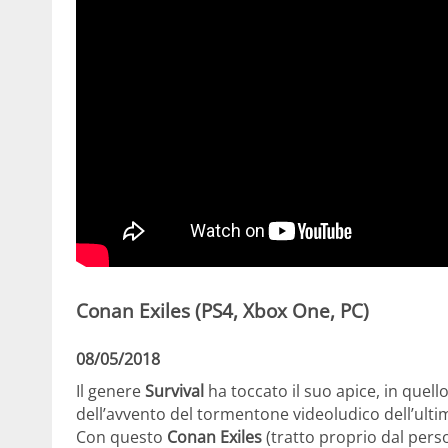
Conan Exiles (PS4, Xbox One, PC)
08/05/2018
Il genere
Survival
ha toccato il suo apice, in quel
dell’avvento del tormentone videoludico dell’ult
Con questo
Conan Exiles
(tratto proprio dal pers