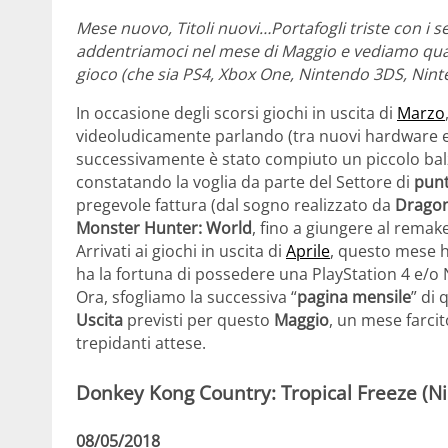
Mese nuovo, Titoli nuovi…Portafogli triste con i se
addentriamoci nel mese di Maggio e vediamo quali
gioco (che sia PS4, Xbox One, Nintendo 3DS, Nint
In occasione degli scorsi giochi in uscita di
Marzo
videoludicamente parlando (tra nuovi hardware e
successivamente è stato compiuto un piccolo bal
constatando la voglia da parte del Settore di
punt
pregevole fattura (dal sogno realizzato da
Dragon
Monster Hunter: World
,
fino a giungere al rema
Arrivati ai giochi in uscita di
Aprile
, questo mese h
ha la fortuna di possedere una PlayStation 4 e/o 
Ora, sfogliamo la successiva “
pagina mensile
” di
Uscita
previsti per questo
Maggio
, un mese farcit
trepidanti attese.
Donkey Kong Country: Tropical Freeze (N
08/05/2018