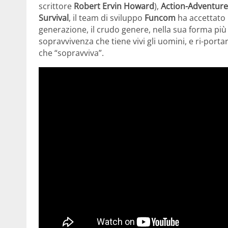
scrittore
Robert Ervin Howard
),
Action-Adventure
Survival
, il team di sviluppo
Funcom
ha accettato 
generazione, il crudo genere, nella sua forma più 
sopravvivenza che tiene vivi gli uomini, e ri-por
che “sopravviva”.