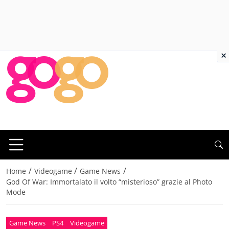
×
/
/
/
Home
Videogame
Game News
God Of War: Immortalato il volto “misterioso” grazie al Photo
Mode
Game News
PS4
Videogame