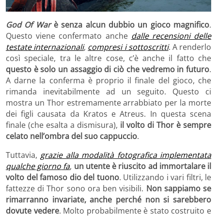
God Of War
è senza alcun dubbio un gioco magnifico
.
Questo viene confermato anche
dalle recensioni delle
testate internazionali
,
compresi i sottoscritti
. A renderlo
così speciale, tra le altre cose, c’è anche il fatto che
questo è solo un assaggio di ciò che vedremo in futuro
.
A darne la conferma è proprio il finale del gioco, che
rimanda inevitabilmente ad un seguito. Questo ci
mostra un Thor estremamente arrabbiato per la morte
dei figli causata da Kratos e Atreus. In questa scena
finale (che esalta a dismisura),
il volto di Thor è sempre
celato nell’ombra del suo cappuccio
.
Tuttavia,
grazie alla modalità fotografica implementata
qualche giorno
fa
,
un utente è riuscito ad immortalare il
volto del famoso dio del tuono
. Utilizzando i vari filtri, le
fattezze di Thor sono ora ben visibili.
Non sappiamo se
rimarranno invariate, anche perché non si sarebbero
dovute vedere
. Molto probabilmente è stato costruito e