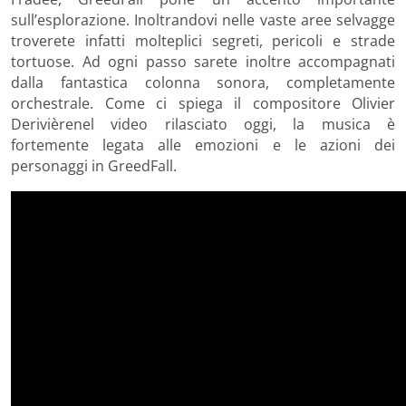
sull’esplorazione. Inoltrandovi nelle vaste aree selvagge
troverete infatti molteplici segreti, pericoli e strade
tortuose. Ad ogni passo sarete inoltre accompagnati
dalla fantastica colonna sonora, completamente
orchestrale. Come ci spiega il compositore Olivier
Derivièrenel video rilasciato oggi, la musica è
fortemente legata alle emozioni e le azioni dei
personaggi in GreedFall.