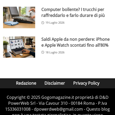
Computer bollente? I trucchi per
raffreddarlo e farlo durare di più
19 Luglio 2026
Saldi Apple da non perdere: iPhone
e Apple Watch scontati fino all’80%
18 Luglio 2026
Redazione
Disclaimer
Privacy Policy
Copyright © 2025 Gogomagazine.it proprietà di D&D
PowerWeb Srl - Via Cavour 310 - 00184 Roma - P.Iva
15336031008 - dpowerdweb@gmail.com - Questo blog