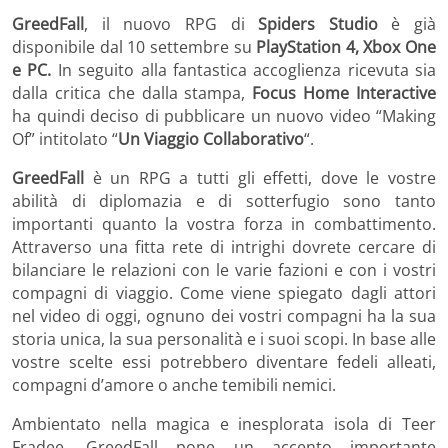
GreedFall
, il nuovo RPG di
Spiders Studio
è già
disponibile dal 10 settembre su
PlayStation 4, Xbox One
e PC.
In seguito alla fantastica accoglienza ricevuta sia
dalla critica che dalla stampa,
Focus Home Interactive
ha quindi deciso di pubblicare un nuovo video “Making
Of” intitolato “
Un Viaggio Collaborativo
“.
GreedFall
è un RPG a tutti gli effetti, dove le vostre
abilità di diplomazia e di sotterfugio sono tanto
importanti quanto la vostra forza in combattimento.
Attraverso una fitta rete di intrighi dovrete cercare di
bilanciare le relazioni con le varie fazioni e con i vostri
compagni di viaggio. Come viene spiegato dagli attori
nel video di oggi, ognuno dei vostri compagni ha la sua
storia unica, la sua personalità e i suoi scopi. In base alle
vostre scelte essi potrebbero diventare fedeli alleati,
compagni d’amore o anche temibili nemici.
Ambientato nella magica e inesplorata isola di Teer
Fradee, GreedFall pone un accento importante