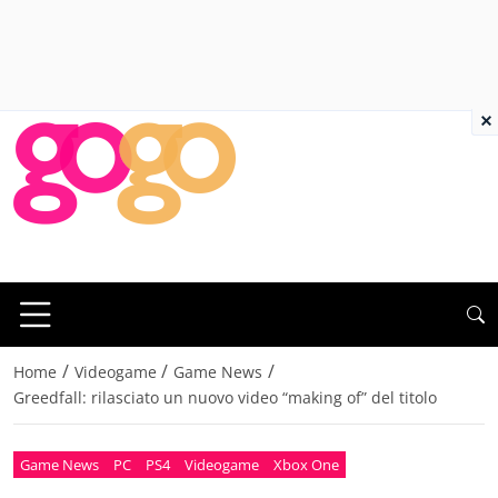
×
/
/
/
Home
Videogame
Game News
Greedfall: rilasciato un nuovo video “making of” del titolo
Game News
PC
PS4
Videogame
Xbox One