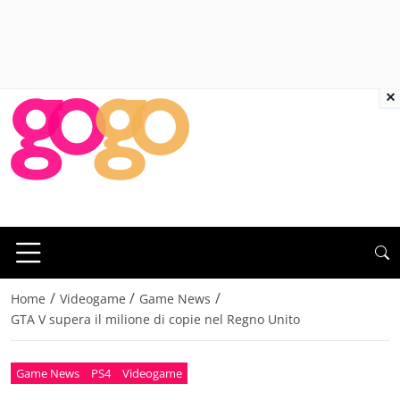
×
/
/
/
Home
Videogame
Game News
GTA V supera il milione di copie nel Regno Unito
Game News
PS4
Videogame