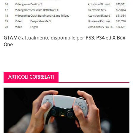
GTA V
è attualmente disponibile per
PS3
,
PS4
ed
X-Box
One
.
ARTICOLI CORRELATI