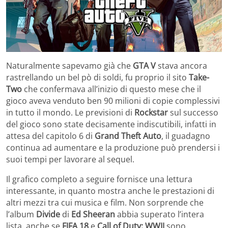
Naturalmente sapevamo già che
GTA V
stava ancora
rastrellando un bel pò di soldi, fu proprio il sito
Take-
Two
che confermava all’inizio di questo mese che il
gioco aveva venduto ben 90 milioni di copie complessivi
in tutto il mondo. Le previsioni di
Rockstar
sul successo
del gioco sono state decisamente indiscutibili, infatti in
attesa del capitolo 6 di
Grand Theft Auto
, il guadagno
continua ad aumentare e la produzione può prendersi i
suoi tempi per lavorare al sequel.
Il grafico completo a seguire fornisce una lettura
interessante, in quanto mostra anche le prestazioni di
altri mezzi tra cui musica e film. Non sorprende che
l’album
Divide
di
Ed Sheeran
abbia superato l’intera
lista, anche se
FIFA 18
e
Call of Duty: WWII
sono