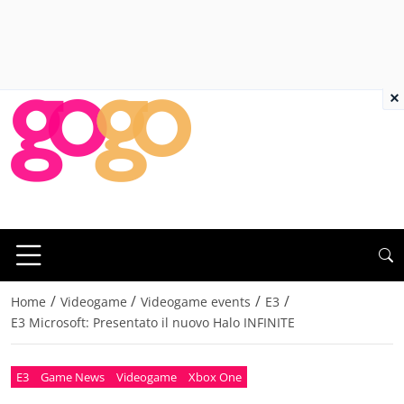
×
/
/
/
/
Home
Videogame
Videogame events
E3
E3 Microsoft: Presentato il nuovo Halo INFINITE
E3
Game News
Videogame
Xbox One