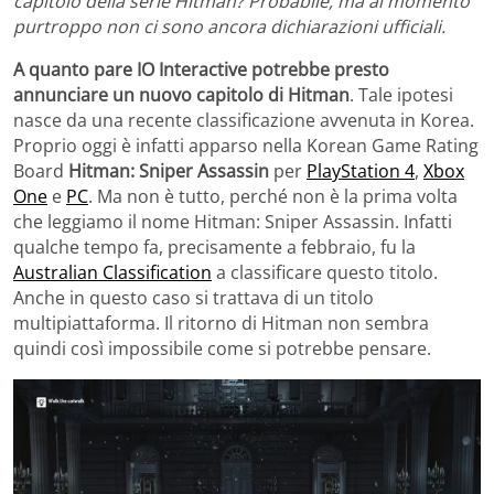
capitolo della serie Hitman? Probabile, ma al momento
purtroppo non ci sono ancora dichiarazioni ufficiali.
A quanto pare IO Interactive potrebbe presto
annunciare un nuovo capitolo di Hitman
. Tale ipotesi
nasce da una recente classificazione avvenuta in Korea.
Proprio oggi è infatti apparso nella Korean Game Rating
Board
Hitman: Sniper Assassin
per
PlayStation 4
,
Xbox
One
e
PC
. Ma non è tutto, perché non è la prima volta
che leggiamo il nome Hitman: Sniper Assassin. Infatti
qualche tempo fa, precisamente a febbraio, fu la
Australian Classification
a classificare questo titolo.
Anche in questo caso si trattava di un titolo
multipiattaforma. Il ritorno di Hitman non sembra
quindi così impossibile come si potrebbe pensare.