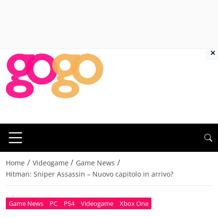
×
/
/
/
Home
Videogame
Game News
Hitman: Sniper Assassin – Nuovo capitolo in arrivo?
Game News
PC
PS4
Videogame
Xbox One