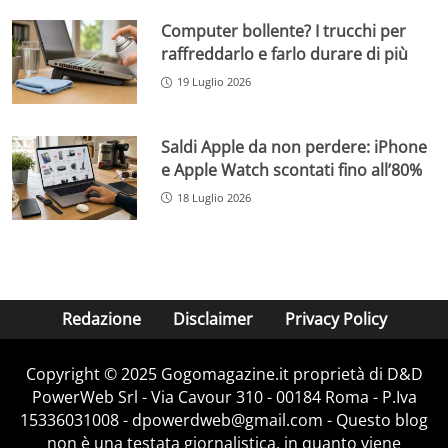
Computer bollente? I trucchi per
raffreddarlo e farlo durare di più
19 Luglio 2026
Saldi Apple da non perdere: iPhone
e Apple Watch scontati fino all’80%
18 Luglio 2026
Redazione
Disclaimer
Privacy Policy
Copyright © 2025 Gogomagazine.it proprietà di D&D
PowerWeb Srl - Via Cavour 310 - 00184 Roma - P.Iva
15336031008 - dpowerdweb@gmail.com - Questo blog
non è una testata giornalistica, in quanto viene