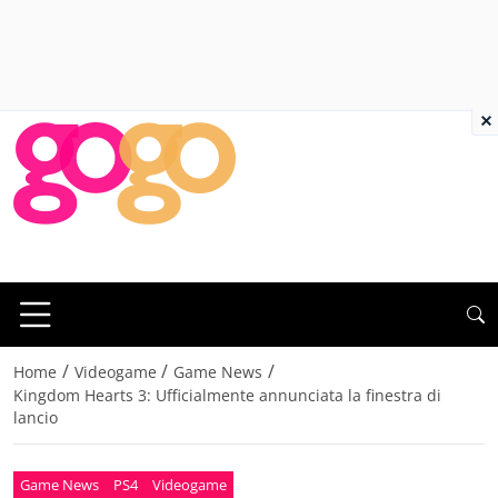
×
/
/
/
Home
Videogame
Game News
Kingdom Hearts 3: Ufficialmente annunciata la finestra di
lancio
Game News
PS4
Videogame