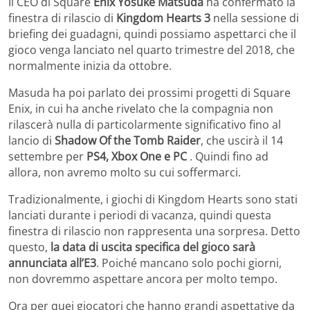
Il CEO di Square
Enix Yosuke Matsuda
ha confermato la
finestra di rilascio di
Kingdom Hearts 3
nella sessione di
briefing dei guadagni, quindi possiamo aspettarci che il
gioco venga lanciato nel quarto trimestre del 2018, che
normalmente inizia da ottobre.
Masuda ha poi parlato dei prossimi progetti di Square
Enix, in cui ha anche rivelato che la compagnia non
rilascerà nulla di particolarmente significativo fino al
lancio di
Shadow Of the Tomb Raider
, che uscirà il 14
settembre per
PS4, Xbox One e PC
. Quindi fino ad
allora, non avremo molto su cui soffermarci.
Tradizionalmente, i giochi di Kingdom Hearts sono stati
lanciati durante i periodi di vacanza, quindi questa
finestra di rilascio non rappresenta una sorpresa. Detto
questo,
la data di uscita specifica del gioco sarà
annunciata all’E3
. Poiché mancano solo pochi giorni,
non dovremmo aspettare ancora per molto tempo.
Ora per quei giocatori che hanno grandi aspettative da