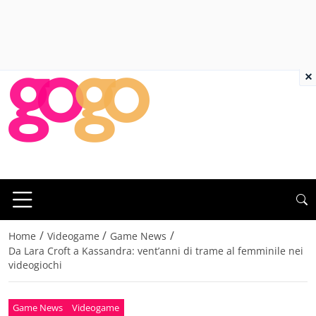
×
/
/
/
Home
Videogame
Game News
Da Lara Croft a Kassandra: vent’anni di trame al femminile nei
videogiochi
Game News
Videogame