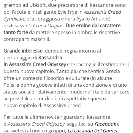
grembo ad Ubisoft, due precursore di Kassandra sono
poi l’acuta e intelligente Evie Frye in
Assassin’s Creed
Syndicate
e la coraggiosa e fiera Aya (o Amunet)
di
Assassin’s Creed Origins
.
Due eroine dal carattere
tanto forte
da mettere spesso in ombra le rispettive
controparti maschili.
Grande interesse
, dunque, regna intorno al
personaggio di
Kassandra
in Assassin’s Creed Odyssey
che raccoglie il testimone in
questo nuovo capitolo. Tanto più che l’Antica Grecia
offre un contesto filosofico e culturale (in alcune
Polis la donna godeva infatti di una condizione e di uno
status sociale relativamente “moderno”) tale da caricare
se possibile ancor di più di aspettative questo
nuovo capitolo di Assassin’s Creed.
Per tutte le ultime novità riguardanti Kassandra
e
Assassin’s Creed Odyssey
, seguiteci su
Facebook
e
iscrivetevi al nostro gruppo,
La Locanda Del Gamer
.