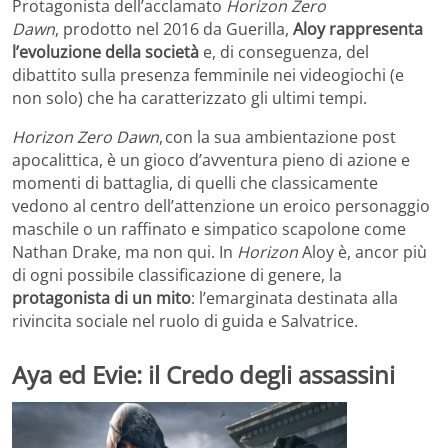
Protagonista dell’acclamato
Horizon Zero
Dawn
, prodotto nel 2016 da Guerilla,
Aloy rappresenta
l’evoluzione della società
e, di conseguenza, del
dibattito sulla presenza femminile nei videogiochi (e
non solo) che ha caratterizzato gli ultimi tempi.
Horizon Zero D
awn
, con la sua ambientazione post
apocalittica, è un gioco d’avventura pieno di azione e
momenti di battaglia, di quelli che classicamente
vedono al centro dell’attenzione un eroico personaggio
maschile o un raffinato e simpatico scapolone come
Nathan Drake, ma non qui. In
Horizon
Aloy è, ancor più
di ogni possibile classificazione di genere, la
protagonista di un mito
: l’emarginata destinata alla
rivincita sociale nel ruolo di guida e Salvatrice.
A
ya
ed Evie
:
il
Credo degli assassini