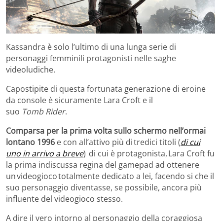
Kassandra è solo l’ultimo di una lunga serie di
personaggi femminili protagonisti nelle saghe
videoludiche.
Capostipite di questa fortunata generazione di eroine
da console è sicuramente Lara Croft e il
suo
Tomb Rider
.
Comparsa per la prima volta sullo schermo nell’ormai
lontano 1996
e con all’attivo più di tredici titoli (
di cui
uno in arrivo a breve
) di cui è protagonista, Lara Croft fu
la prima indiscussa regina del gamepad ad ottenere
un videogioco totalmente dedicato a lei, facendo si che il
suo personaggio diventasse, se possibile, ancora più
influente del videogioco stesso.
A dire il vero intorno al personaggio della coraggiosa