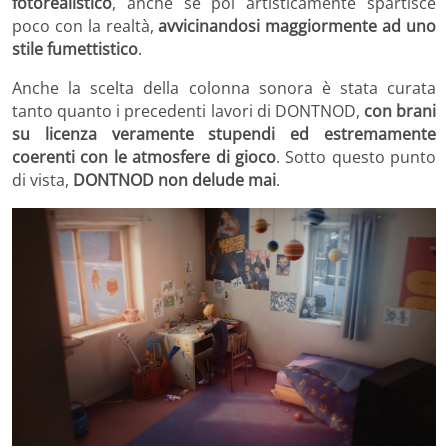
fotorealistico
, anche se poi artisticamente spartisce
poco con la realtà,
avvicinandosi maggiormente ad uno
stile fumettistico
.
Anche la scelta della colonna sonora è stata curata
tanto quanto i precedenti lavori di DONTNOD,
con brani
su licenza veramente stupendi ed estremamente
coerenti con le atmosfere di gioco
. Sotto questo punto
di vista,
DONTNOD non delude mai
.