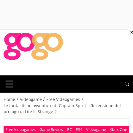
×
/
/
/
Home
Videogame
Free Videogames
Le fantastiche avventure di Captain Spirit – Recensione del
prologo di Life Is Strange 2
Free Videogames
Game Review
PC
PS4
Videogame
Xbox One