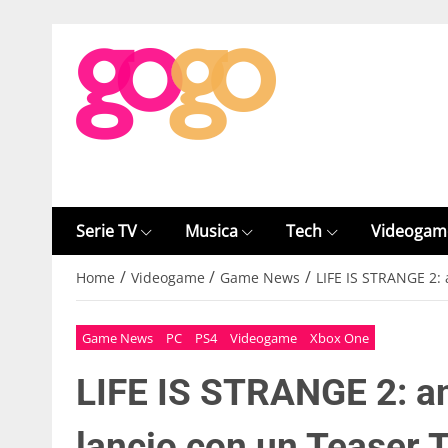
Serie TV
Musica
Tech
Videogam
/
/
/
Home
Videogame
Game News
LIFE IS STRANGE 2: 
Game News
PC
PS4
Videogame
Xbox One
LIFE IS STRANGE 2: an
lancio con un Teaser