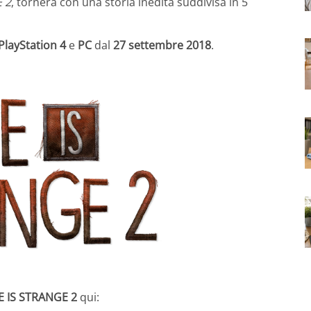
E 2
, tornerà con una storia inedita suddivisa in 5
PlayStation 4
e
PC
dal
27 settembre 2018
.
FE IS STRANGE 2
qui: