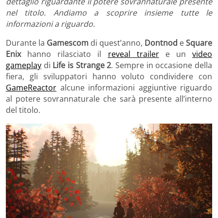
dettaglio riguardante il potere sovrannaturale presente
nel titolo. Andiamo a scoprire insieme tutte le
informazioni a riguardo.
Durante la
Gamescom
di quest’anno,
Dontnod
e
Square
Enix
hanno rilasciato il
reveal trailer
e un
video
gameplay
di
Life is Strange 2
. Sempre in occasione della
fiera, gli sviluppatori hanno voluto condividere con
GameReactor
alcune informazioni aggiuntive riguardo
al potere sovrannaturale che sarà presente all’interno
del titolo.