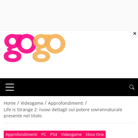
×
/
/
/
Home
Videogame
Approfondimenti
Life is Strange 2: nuovi dettagli sul potere sovrannaturale
presente nel titolo
Approfondimenti
PC
PS4
Videogame
Xbox One