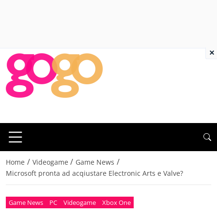
×
/
/
/
Home
Videogame
Game News
Microsoft pronta ad acqiustare Electronic Arts e Valve?
Game News
PC
Videogame
Xbox One