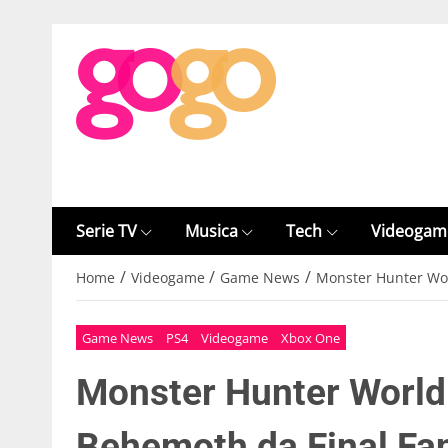
Serie TV
Musica
Tech
Videogam
/
/
/
Home
Videogame
Game News
Monster Hunter Worl
Game News
PS4
Videogame
Xbox One
Monster Hunter World: 
Behemoth da Final Fa