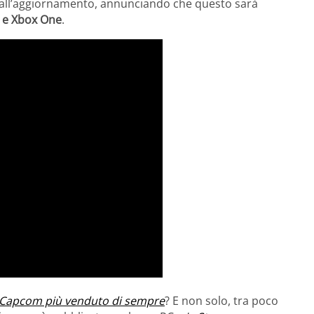
 all’aggiornamento, annunciando che questo sarà
4 e Xbox One
.
lo Capcom più venduto di sempre
? E non solo, tra poco