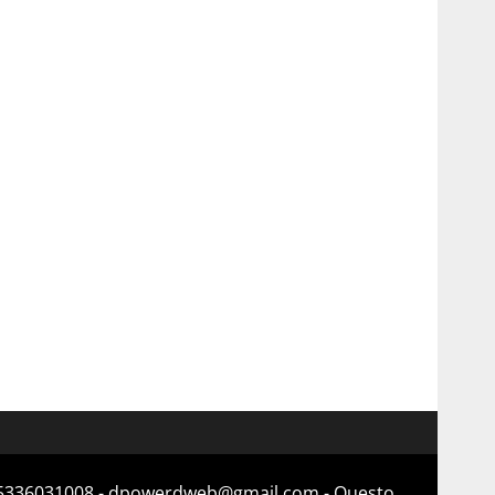
a 15336031008 - dpowerdweb@gmail.com - Questo