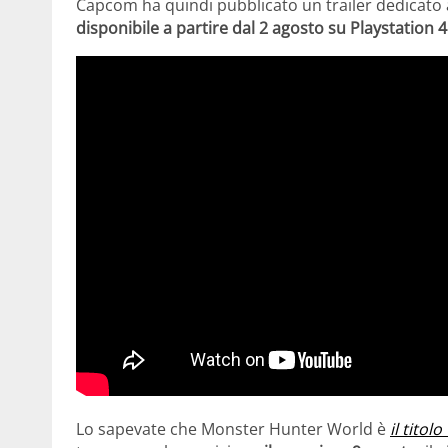
Capcom ha quindi pubblicato un trailer dedicato
disponibile a partire dal 2 agosto su Playstation 
Lo sapevate che Monster Hunter World è
il tito