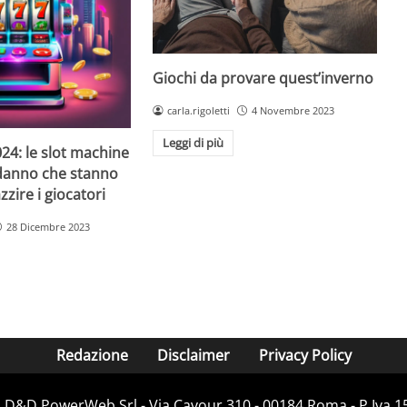
Giochi da provare quest’inverno
carla.rigoletti
4 Novembre 2023
Leggi di più
24: le slot machine
danno che stanno
zire i giocatori
28 Dicembre 2023
Redazione
Disclaimer
Privacy Policy
i D&D PowerWeb Srl - Via Cavour 310 - 00184 Roma - P.Iv