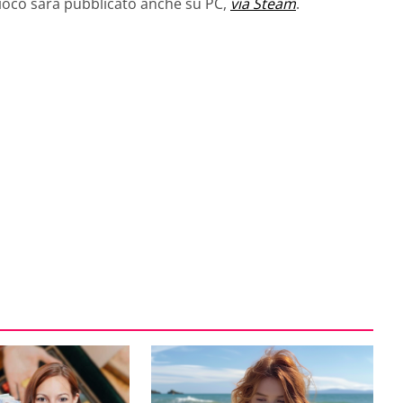
 gioco sarà pubblicato anche su PC,
via Steam
.