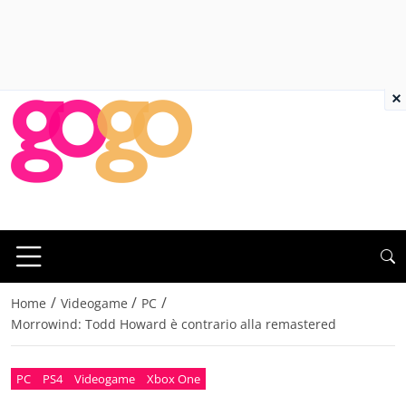
×
/
/
/
Home
Videogame
PC
Morrowind: Todd Howard è contrario alla remastered
PC
PS4
Videogame
Xbox One