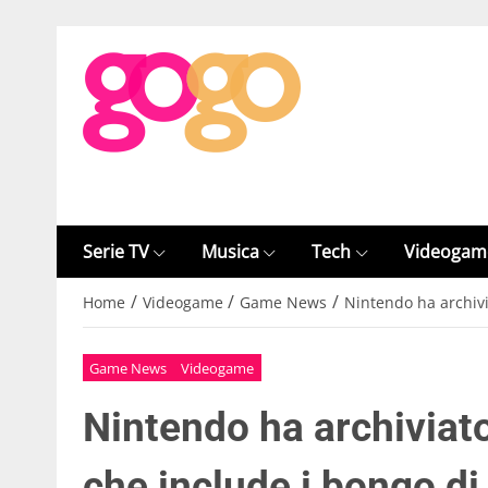
Serie TV
Musica
Tech
Videogam
/
/
/
Home
Videogame
Game News
Nintendo ha archivi
Game News
Videogame
Nintendo ha archiviat
che include i bongo d