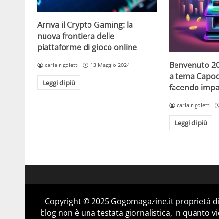
Arriva il Crypto Gaming: la
nuova frontiera delle
piattaforme di gioco online
Benvenuto 20
carla.rigoletti
13 Maggio 2024
a tema Capo
Leggi di più
facendo impaz
carla.rigoletti
Leggi di più
Copyright © 2025 Gogomagazine.it proprietà d
blog non è una testata giornalistica, in quanto v