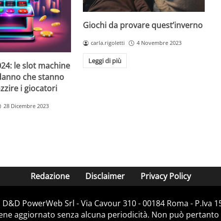
Giochi da provare quest’inverno
carla.rigoletti
4 Novembre 2023
Leggi di più
24: le slot machine
danno che stanno
zire i giocatori
28 Dicembre 2023
Redazione
Disclaimer
Privacy Policy
i D&D PowerWeb Srl - Via Cavour 310 - 00184 Roma - P.Iv
iene aggiornato senza alcuna periodicità. Non può pertanto 