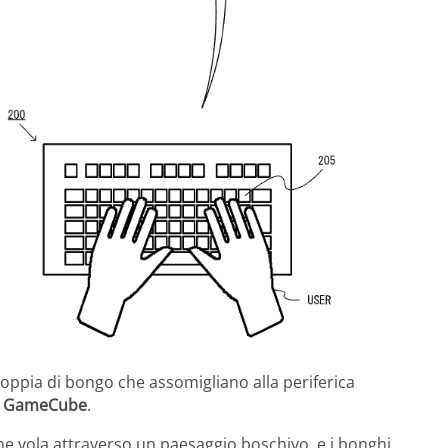
oppia di bongo che assomigliano alla periferica
o GameCube
.
 vola attraverso un paesaggio boschivo, e i bonghi