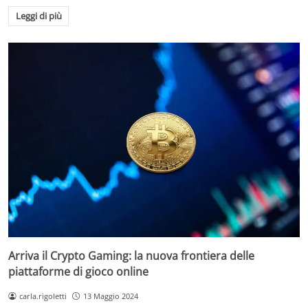
Leggi di più
Arriva il Crypto Gaming: la nuova frontiera delle
piattaforme di gioco online
carla.rigoletti
13 Maggio 2024