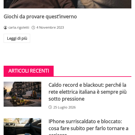
Giochi da provare quest’inverno
carla.rigoletti
4 Novembre 2023
Leggi di più
ARTICOLI RECENTI
Caldo record e blackout: perché la
rete elettrica italiana è sempre più
sotto pressione
25 Luglio 2026
IPhone surriscaldato e bloccato:
cosa fare subito per farlo tornare a