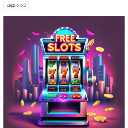
Leggi di più