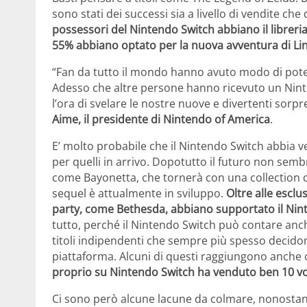
sono stati dei successi sia a livello di vendite che
possessori del Nintendo Switch abbiano il libreria
55% abbiano optato per la nuova avventura di Li
“Fan da tutto il mondo hanno avuto modo di poter gi
Adesso che altre persone hanno ricevuto un Ninte
l’ora di svelare le nostre nuove e divertenti sorpr
Aime, il presidente di Nintendo of America
.
E’ molto probabile che il Nintendo Switch abbia ve
per quelli in arrivo. Dopotutto il futuro non sembr
come Bayonetta, che tornerà con una collection ch
sequel è attualmente in sviluppo.
Oltre alle escl
party, come Bethesda, abbiano supportato il Ninte
tutto, perché il Nintendo Switch può contare anch
titoli indipendenti che sempre più spesso decidon
piattaforma. Alcuni di questi raggiungono anche o
proprio su Nintendo Switch ha venduto ben 10 volt
Ci sono però alcune lacune da colmare, nonostante