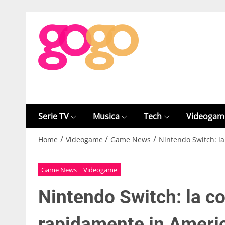
Serie TV
Musica
Tech
Videogam
/
/
/
Home
Videogame
Game News
Nintendo Switch: l
Game News
Videogame
Nintendo Switch: la c
rapidamente in Ameri