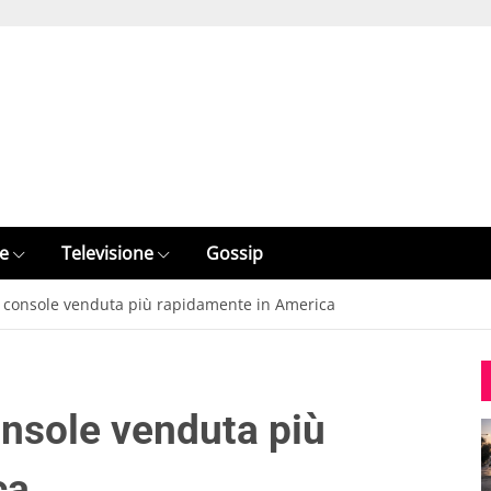
e
Televisione
Gossip
a console venduta più rapidamente in America
onsole venduta più
ca