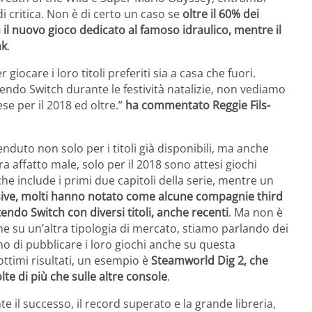
 di critica. Non è di certo un caso se
oltre il 60% dei
 il nuovo gioco dedicato al famoso idraulico, mentre il
nk
.
ocare i loro titoli preferiti sia a casa che fuori.
ndo Switch durante le festività natalizie, non vediamo
ese per il 2018 ed oltre.”
ha commentato Reggie Fils-
nduto non solo per i titoli già disponibili, ma anche
a affatto male, solo per il 2018 sono attesi giochi
e include i primi due capitoli della serie, mentre un
usive, molti hanno notato come alcune compagnie third
ndo Switch con diversi titoli, anche recenti
. Ma non è
e su un’altra tipologia di mercato, stiamo parlando dei
o di pubblicare i loro giochi anche su questa
ttimi risultati, un esempio è
Steamworld Dig 2, che
e di più che sulle altre console
.
 il successo, il record superato e la grande libreria,