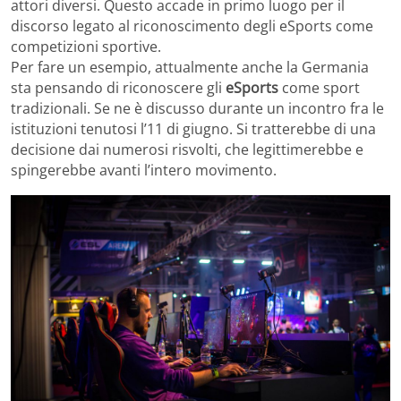
attori diversi. Questo accade in primo luogo per il
discorso legato al riconoscimento degli eSports come
competizioni sportive.
Per fare un esempio, attualmente anche la Germania
sta pensando di riconoscere gli
eSports
come sport
tradizionali. Se ne è discusso durante un incontro fra le
istituzioni tenutosi l’11 di giugno. Si tratterebbe di una
decisione dai numerosi risvolti, che legittimerebbe e
spingerebbe avanti l’intero movimento.