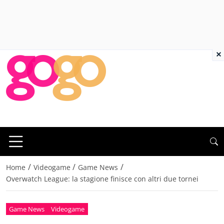
×
/
/
/
Home
Videogame
Game News
Overwatch League: la stagione finisce con altri due tornei
Game News
Videogame