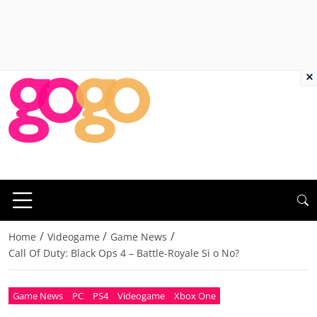
×
/
/
/
Home
Videogame
Game News
Call Of Duty: Black Ops 4 – Battle-Royale Si o No?
Game News
PC
PS4
Videogame
Xbox One