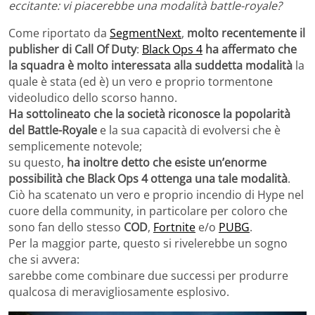
eccitante: vi piacerebbe una modalità battle-royale?
Come riportato da
SegmentNext
,
molto recentemente il
publisher di
Call Of Duty
:
Black Ops 4
ha affermato che
la squadra è molto interessata alla suddetta modalità
la
quale è stata (ed è) un vero e proprio tormentone
videoludico dello scorso hanno.
Ha sottolineato che la società riconosce la popolarità
del Battle-Royale
e la sua capacità di evolversi che è
semplicemente notevole;
su questo,
ha inoltre detto che esiste un’enorme
possibilità che Black Ops 4 ottenga una tale modalità
.
Ciò ha scatenato un vero e proprio incendio di Hype nel
cuore della community, in particolare per coloro che
sono fan dello stesso
COD
,
Fortnite
e/o
PUBG
.
Per la maggior parte, questo si rivelerebbe un sogno
che si avvera:
sarebbe come combinare due successi per produrre
qualcosa di meravigliosamente esplosivo.