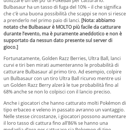
utilizzare un bel po’ di PokeBall per catturarlo.
Bulbasaur ha un tasso di fuga del 10% – il che significa
che c’è una buona possibilità che scappi se non si riesce
a prenderlo nel primo paio di lanci.
[Nota: abbiamo
notato che Bulbasaur è MOLTO più facile da catturare
durante l’evento, ma è puramente aneddotico e non è
supportato da nessun dato presente sul server di
gioco.]
Fortunatamente, Golden Razz Berries, Ultra Ball, lanci
curvi e tiri ben mirati aumenteranno le probabilità di
catturare Bulbasaur al primo tiro. Ad esempio, colpire
un Bulbasaur con un tiro Ultra Ball ricurvo mentre usi
un Golden Razz Berry alzerà le tue probabilità fino al
68% anche se non lo colpisci con il lancio preciso.
Anche i giocatori che hanno catturato molti Pokémon di
tipo erbaceo e veleno in passato avranno un vantaggio.
Nelle stesse circostanze, i giocatori possono aumentare
il loro tasso di cattura fino all’86% se hanno una
medaglia d’oro per catturare sia Pokemon di tipo