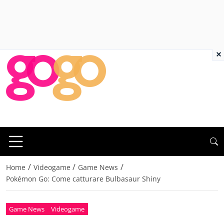
×
/
/
/
Home
Videogame
Game News
Pokémon Go: Come catturare Bulbasaur Shiny
Game News
Videogame